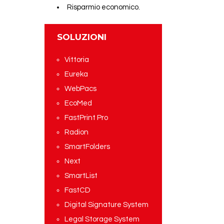
Risparmio economico.
SOLUZIONI
Vittoria
Eureka
WebPacs
EcoMed
FastPrint Pro
Radion
SmartFolders
Next
SmartList
FastCD
Digital Signature System
Legal Storage System